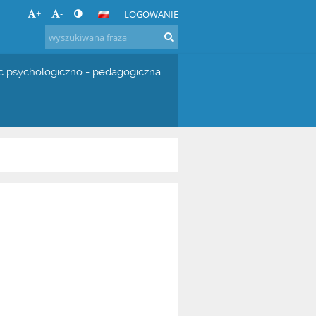
+
-
LOGOWANIE
 psychologiczno - pedagogiczna