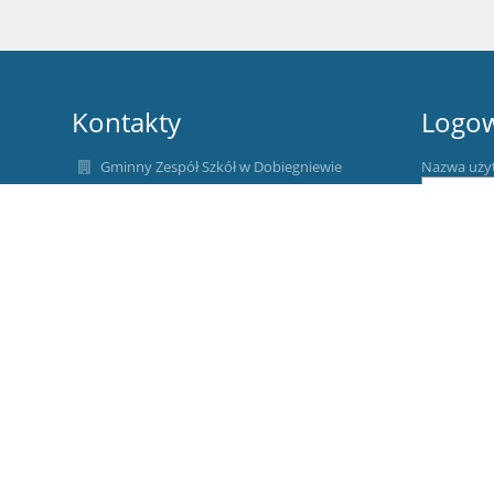
Kontakty
Logo
Gminny Zespół Szkół w Dobiegniewie
Nazwa uży
gzsdobiegniew@wp.pl
ul. Gdańska 95 76 11 091
Hasło:
u. Poznańska 95 76 11 124
ul. Gdańska 8, 66-520 Dobiegniew
Poland
Zapomniałe