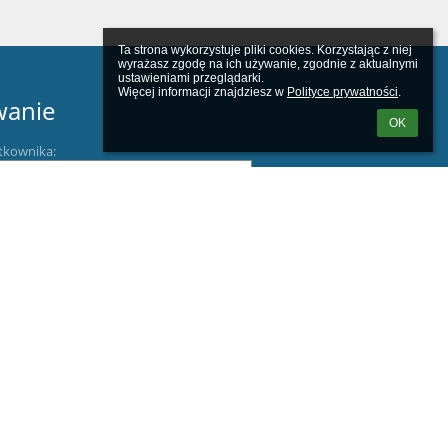
Ta strona wykorzystuje pliki cookies. Korzystając z niej 
wyrażasz zgodę na ich używanie, zgodnie z aktualnymi 
ustawieniami przeglądarki.

Więcej informacji znajdziesz w 
Polityce prywatności
.
wanie
OK
tkownika:
m loginu lub hasła