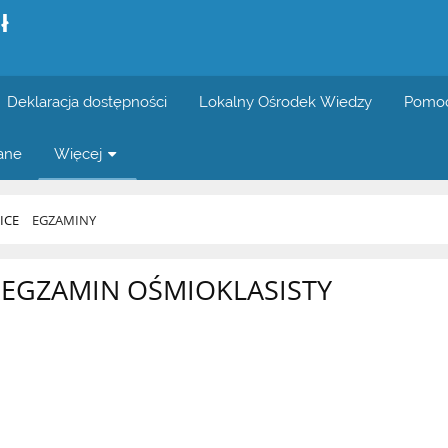
ł
Deklaracja dostępności
Lokalny Ośrodek Wiedzy
Pomoc
wane
Więcej
ICE
EGZAMINY
EGZAMIN OŚMIOKLASISTY