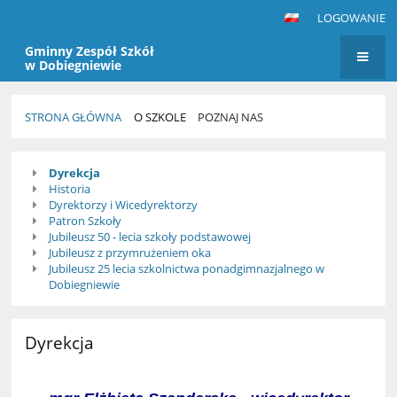
LOGOWANIE
Gminny Zespół Szkół
w Dobiegniewie
STRONA GŁÓWNA
O SZKOLE
POZNAJ NAS
Poznaj
Dyrekcja
nas
Historia
Dyrektorzy i Wicedyrektorzy
Patron Szkoły
Jubileusz 50 - lecia szkoły podstawowej
Jubileusz z przymrużeniem oka
Jubileusz 25 lecia szkolnictwa ponadgimnazjalnego w
Dobiegniewie
Dyrekcja