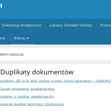
ł
Deklaracja dostępności
Lokalny Ośrodek Wiedzy
Pomoc
wane
Więcej
ENTY SZKOLNE
Duplikaty dokumentów
duplikaty_OD_01.01.2020_zmiana_numeru_konta_bankowego_I_ODBIORCY
Zasady_wydawania_duplikatow.docx
podanie_o_duplikat_swiadectwa.doc
podanie_duplikat_legitymacji_szkolnej.docx