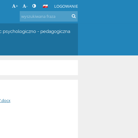
+
-
LOGOWANIE
 psychologiczno - pedagogiczna
.docx