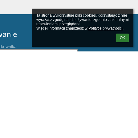
Ta strona wykorzystuje pliki cookies. Korzystając z niej 
wyrażasz zgodę na ich używanie, zgodnie z aktualnymi 
ustawieniami przeglądarki.

Więcej informacji znajdziesz w 
Polityce prywatności
.
wanie
OK
tkownika:
m loginu lub hasła