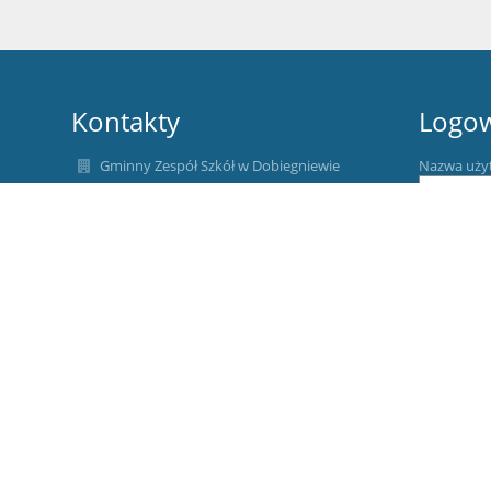
Kontakty
Logo
Gminny Zespół Szkół w Dobiegniewie
Nazwa uży
gzsdobiegniew@wp.pl
ul. Gdańska 95 76 11 091
Hasło:
u. Poznańska 95 76 11 124
ul. Gdańska 8, 66-520 Dobiegniew
Poland
Zapomniałe