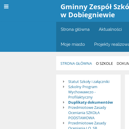
Gminny Zespół Szkó
w Dobiegniewie
Strona główna
Aktualności
Moje miasto
Projekty realizo
STRONA GŁÓWNA
O SZKOLE
DOKUM
Dokumenty
Statut Szkoły i załączniki
Szkolny Program
Szkolne
Wychowawczo -
Profilaktyczny
Duplikaty dokumentów
Przedmiotowe Zasady
Oceniania SZKOŁA
PODSTAWOWA
Przedmiotowe Zasady
Oceniania LO, SB