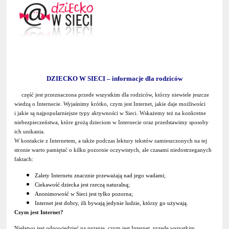
DZIECKO W SIECI – informacje dla rodziców
Ta
część jest przeznaczona przede wszystkim dla rodziców, którzy niewiele jeszcze
wiedzą o Internecie. Wyjaśnimy krótko, czym jest Internet, jakie daje możliwości
i jakie są najpopularniejsze typy aktywności w Sieci. Wskażemy też na konkretne
niebezpieczeństwa, które grożą dzieciom w Internecie oraz przedstawimy sposoby
ich unikania.
W kontakcie z Internetem, a także podczas lektury tekstów zamieszczonych na tej
stronie warto pamiętać o kilku pozornie oczywistych, ale czasami niedostrzeganych
faktach:
Zalety Internetu znacznie przeważają nad jego wadami;
Ciekawość dziecka jest rzeczą naturalną;
Anonimowość w Sieci jest tylko pozorna;
Internet jest dobry, źli bywają jedynie ludzie, którzy go używają.
Czym jest Internet?
Niełatwo jest odpowiedzieć na pytanie, czym jest Internet, przede wszystkim