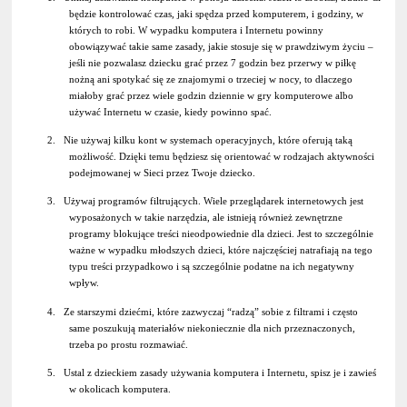
będzie kontrolować czas, jaki spędza przed komputerem, i godziny, w
których to robi. W wypadku komputera i Internetu powinny
obowiązywać takie same zasady, jakie stosuje się w prawdziwym życiu –
jeśli nie pozwalasz dziecku grać przez 7 godzin bez przerwy w piłkę
nożną ani spotykać się ze znajomymi o trzeciej w nocy, to dlaczego
miałoby grać przez wiele godzin dziennie w gry komputerowe albo
używać Internetu w czasie, kiedy powinno spać.
2. Nie używaj kilku kont w systemach operacyjnych, które oferują taką
możliwość. Dzięki temu będziesz się orientować w rodzajach aktywności
podejmowanej w Sieci przez Twoje dziecko.
3. Używaj programów filtrujących. Wiele przeglądarek internetowych jest
wyposażonych w takie narzędzia, ale istnieją również zewnętrzne
programy blokujące treści nieodpowiednie dla dzieci. Jest to szczególnie
ważne w wypadku młodszych dzieci, które najczęściej natrafiają na tego
typu treści przypadkowo i są szczególnie podatne na ich negatywny
wpływ.
4. Ze starszymi dziećmi, które zazwyczaj “radzą” sobie z filtrami i często
same poszukują materiałów niekoniecznie dla nich przeznaczonych,
trzeba po prostu rozmawiać.
5. Ustal z dzieckiem zasady używania komputera i Internetu, spisz je i zawieś
w okolicach komputera.