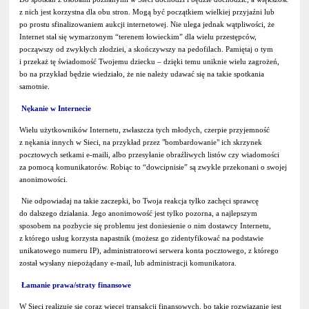
z nich jest korzystna dla obu stron. Mogą być początkiem wielkiej przyjaźni lub
po prostu sfinalizowaniem aukcji internetowej. Nie ulega jednak wątpliwości, że
Internet stał się wymarzonym “terenem łowieckim” dla wielu przestępców,
począwszy od zwykłych złodziei, a skończywszy na pedofilach. Pamiętaj o tym
i przekaż tę świadomość Twojemu dziecku – dzięki temu uniknie wielu zagrożeń,
bo na przykład będzie wiedziało, że nie należy udawać się na takie spotkania
samotnie.
Nękanie w Internecie
Wielu użytkowników Internetu, zwłaszcza tych młodych, czerpie przyjemność
z nękania innych w Sieci, na przykład przez "bombardowanie" ich skrzynek
pocztowych setkami e-maili, albo przesyłanie obraźliwych listów czy wiadomości
za pomocą komunikatorów. Robiąc to “dowcipnisie” są zwykle przekonani o swojej
anonimowości.
Nie odpowiadaj na takie zaczepki, bo Twoja reakcja tylko zachęci sprawcę
do dalszego działania. Jego anonimowość jest tylko pozorna, a najlepszym
sposobem na pozbycie się problemu jest doniesienie o nim dostawcy Internetu,
z którego usług korzysta napastnik (możesz go zidentyfikować na podstawie
unikatowego numeru IP), administratorowi serwera konta pocztowego, z którego
został wysłany niepożądany e-mail, lub administracji komunikatora.
Łamanie prawa/straty finansowe
W Sieci realizuje się coraz więcej transakcji finansowych, bo takie rozwiązanie jest