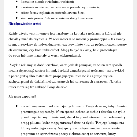
kontakt z nieodpowiednimi treściami
;
narażenie na niebezpieczeństwo w prawdziwym świecie
;
różne formy nękania za pośrednictwem Sieci
;
złamanie prawa i/lub narażenie na straty finansowe
.
Nieodpowiednie treści
Każdy użytkownik Internetu jest narażony na kontakt z treściami, z którymi nie
chciałby mieć do czynienia. W większości są to materiały promocyjne – tak zwany
spam, przesyłany do indywidualnych użytkowników (np. za pośrednictwem poczty
elektronicznej czy komunikatorów). Mogą to być reklamy, linki prowadzące
do stron lub inne materiały w wersji elektronicznej.
Zwykłe reklamy są dość uciążliwe, warto jednak pamiętać, że w ten sam sposób
można się zetknąć także z innymi, bardziej zagrażającymi treściami – na przykład
z pornografią albo materiałami propagującymi nienawiść i agresję czy też
zachęcającymi do działań niebezpiecznych lub sprzecznych z prawem. Na takie
treści może się też natknąć Twoje dziecko.
Jak temu zapobiec?
nie odbieraj e-maili od nieznajomych i naucz Twoje dziecko, żeby również
przestrzegało tej zasady. W ten sposób ochronisz siebie i dziecko nie tylko
przed niepożadanymi treściami, ale także przed wirusami i rozsyłanymi tą
drogą plikami, które mogą zniszczyć dane na dysku Twojego komputera
lub wywołać jego awarię. Najlepszym rozwiązaniem jest zastosowanie
programu do sprawdzania poczty elektronicznej na serwerze, który