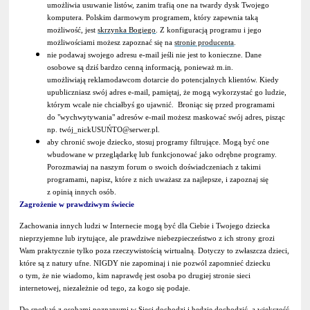
umożliwia usuwanie listów, zanim trafią one na twardy dysk Twojego
komputera. Polskim darmowym programem, który zapewnia taką
możliwość, jest
skrzynka Bogiego
. Z konfiguracją programu i jego
możliwościami możesz zapoznać się na
stronie producenta
.
nie podawaj swojego adresu e-mail jeśli nie jest to konieczne. Dane
osobowe są dziś bardzo cenną informacją, ponieważ m.in.
umożliwiają reklamodawcom dotarcie do potencjalnych klientów. Kiedy
upubliczniasz swój adres e-mail, pamiętaj, że mogą wykorzystać go ludzie,
którym wcale nie chciałbyś go ujawnić. Broniąc się przed programami
do "wychwytywania" adresów e-mail możesz maskować swój adres, pisząc
np. twój_nickUSUŃTO@serwer.pl.
aby chronić swoje dziecko, stosuj programy filtrujące. Mogą być one
wbudowane w przeglądarkę lub funkcjonować jako odrębne programy.
Porozmawiaj na naszym forum o swoich doświadczeniach z takimi
programami, napisz, które z nich uważasz za najlepsze, i zapoznaj się
z opinią innych osób.
Zagrożenie w prawdziwym świecie
Zachowania innych ludzi w Internecie mogą być dla Ciebie i Twojego dziecka
nieprzyjemne lub irytujące, ale prawdziwe niebezpieczeństwo z ich strony grozi
Wam praktycznie tylko poza rzeczywistością wirtualną. Dotyczy to zwłaszcza dzieci,
które są z natury ufne. NIGDY nie zapominaj i nie pozwól zapomnieć dziecku
o tym, że nie wiadomo, kim naprawdę jest osoba po drugiej stronie sieci
internetowej, niezależnie od tego, za kogo się podaje.
Do spotkań z osobami poznanymi w Sieci dochodzi i będzie dochodzić, a większość