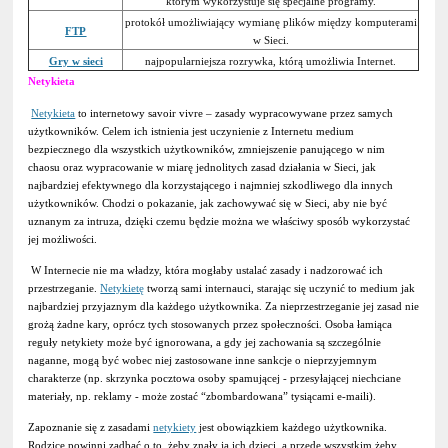
którym wykorzystuje się specjalne programy.
protokół umożliwiający wymianę plików między komputerami
FTP
w Sieci.
Gry w sieci
najpopularniejsza rozrywka, którą umożliwia Internet.
Netykieta
Netykieta
to internetowy savoir vivre – zasady wypracowywane przez samych
użytkowników. Celem ich istnienia jest uczynienie z Internetu medium
bezpiecznego dla wszystkich użytkowników, zmniejszenie panującego w nim
chaosu oraz wypracowanie w miarę jednolitych zasad działania w Sieci, jak
najbardziej efektywnego dla korzystającego i najmniej szkodliwego dla innych
użytkowników. Chodzi o pokazanie, jak zachowywać się w Sieci, aby nie być
uznanym za intruza, dzięki czemu będzie można we właściwy sposób wykorzystać
jej możliwości.
W Internecie nie ma władzy, która mogłaby ustalać zasady i nadzorować ich
przestrzeganie.
Netykietę
tworzą sami internauci, starając się uczynić to medium jak
najbardziej przyjaznym dla każdego użytkownika. Za nieprzestrzeganie jej zasad nie
grożą żadne kary, oprócz tych stosowanych przez społeczności. Osoba łamiąca
reguły netykiety może być ignorowana, a gdy jej zachowania są szczególnie
naganne, mogą być wobec niej zastosowane inne sankcje o nieprzyjemnym
charakterze (np. skrzynka pocztowa osoby spamującej - przesyłającej niechciane
materiały, np. reklamy - może zostać “zbombardowana” tysiącami e-maili).
Zapoznanie się z zasadami
netykiety
jest obowiązkiem każdego użytkownika.
Rodzice powinni zadbać o to, żeby znały ją ich dzieci, a przede wszystkim żeby