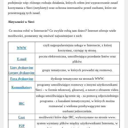
podejmuje więc różnego rodzaju działania, których celem jest wypracowanie zasad
korzystania z Sieci (netykiety) oraz ochrona internautów przed osobami, które nie
przestrzegają tych zasad.
Aktywności w Sieci
Co można robić w Internecie? Co zwykle robią tam dzieci? Internet oferuje wiele
możliwości, postaramy się omówić najważniejsze z nich:
czyli najpopularniejsza usługa w Internecie, z której
WWW
korzystasz, czytając tę stronę.
poczta elektroniczna, umożliwiająca przesłanie listów oraz
E-mail
plików.
Listy dyskusyjne
grupy tematyczne, w których prowadzi się rozmowy.
i grupy dyskusyjne
Fora dyskusyjne
dyskusje tematyczne na stronach WWW.
programy umożliwiające rozmowy z innymi użytkownikami
Komunikatory
Sieci – w formie tekstowej, głosowej, a nawet z obrazem video.
usługa umożliwiająca łączenie się - za pomocą odpowiedniego
programu - z kanałami tematycznymi, w których można
IRC
rozmawiać z wieloma przebywającymi tam
osobami jednocześnie.
Czat
możliwości które daje IRC, wykorzystane na stronie www.
system wymiany plików między użytkownikami Internetu, w
P2P