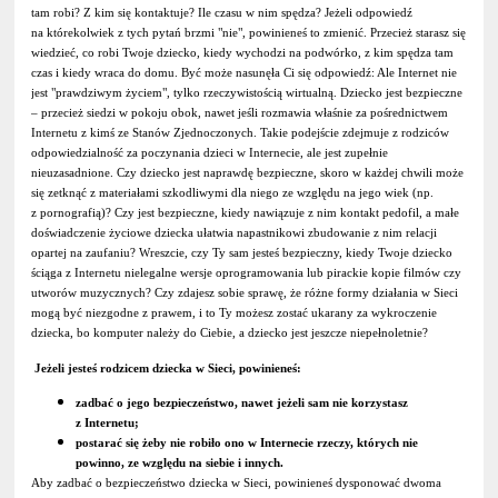
tam robi? Z kim się kontaktuje? Ile czasu w nim spędza? Jeżeli odpowiedź
na którekolwiek z tych pytań brzmi "nie", powinieneś to zmienić. Przecież starasz się
wiedzieć, co robi Twoje dziecko, kiedy wychodzi na podwórko, z kim spędza tam
czas i kiedy wraca do domu. Być może nasunęła Ci się odpowiedź: Ale Internet nie
jest "prawdziwym życiem", tylko rzeczywistością wirtualną. Dziecko jest bezpieczne
– przecież siedzi w pokoju obok, nawet jeśli rozmawia właśnie za pośrednictwem
Internetu z kimś ze Stanów Zjednoczonych. Takie podejście zdejmuje z rodziców
odpowiedzialność za poczynania dzieci w Internecie, ale jest zupełnie
nieuzasadnione. Czy dziecko jest naprawdę bezpieczne, skoro w każdej chwili może
się zetknąć z materiałami szkodliwymi dla niego ze względu na jego wiek (np.
z pornografią)? Czy jest bezpieczne, kiedy nawiązuje z nim kontakt pedofil, a małe
doświadczenie życiowe dziecka ułatwia napastnikowi zbudowanie z nim relacji
opartej na zaufaniu? Wreszcie, czy Ty sam jesteś bezpieczny, kiedy Twoje dziecko
ściąga z Internetu nielegalne wersje oprogramowania lub pirackie kopie filmów czy
utworów muzycznych? Czy zdajesz sobie sprawę, że różne formy działania w Sieci
mogą być niezgodne z prawem, i to Ty możesz zostać ukarany za wykroczenie
dziecka, bo komputer należy do Ciebie, a dziecko jest jeszcze niepełnoletnie?
Jeżeli jesteś rodzicem dziecka w Sieci, powinieneś:
zadbać o jego bezpieczeństwo, nawet jeżeli sam nie korzystasz
z Internetu;
postarać się żeby nie robiło ono w Internecie rzeczy, których nie
powinno, ze względu na siebie i innych.
Aby zadbać o bezpieczeństwo dziecka w Sieci, powinieneś dysponować dwoma