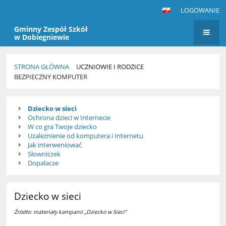
LOGOWANIE
Gminny Zespół Szkół
w Dobiegniewie
STRONA GŁÓWNA
UCZNIOWIE I RODZICE
BEZPIECZNY KOMPUTER
Bezpieczny
Dziecko w sieci
komputer
Ochrona dzieci w Internecie
W co gra Twoje dziecko
Uzależnienie od komputera i Internetu
Jak interweniować
Słowniczek
Dopalacze
Dziecko w sieci
Źródło: materiały kampanii „Dziecko w Sieci”