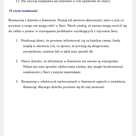
12. Nie używaj komputera ani Internetu w roli opiekunki do dzieci.
O czym rozmawiać
Rozmawiaj z dziećmi o Internecie. Poznaj ich sieciowe aktywności, mów o tym co
powinny a czego nie mogą robić w Sieci. Niech wiedzą, że zawsze mogą zwrócić się
do ciebie o pomoc w rozwiązaniu problemów wynikających z używania Sieci.
1. Przekonaj dzieci, że powinny informować cię za każdym razem, kiedy
znajdą w nternecie coś, co sprawi, że poczują się skrępowane,
zawstydzone, urażone lub w jakiś inny sposób źle.
2. Naucz dziecko, że informacje w Internecie nie zawsze są wiarygodne.
Wskaż mu inne sposoby zdobywania wiedzy, aby mogło konfrontować
wiadomości z Sieci z innymi materiałami.
3. Rozmawiaj o właściwych zachowaniach w Internecie ujętych w netykiecie,
tłumacząc dlaczego dziecko powinno się do niej stosować.