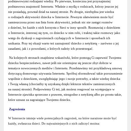
podstawowymi rodzajami wiedzy. Po pierwsze, konieczna jest przynajmniej
podstawowa znajomość Internetu. Właśnie z myślą o rodzicach, którzy jeszcze jej
nie posiadają, powstał dział na naszej stronie. Po drugie, niezbędna jest wiedza
o rodzajach aktywności dziecka w Internecie. Pewnym ułatwieniem może być
zamieszczona przez nas lista form aktywności, jednak nic nie zastąpi rozmów
z dziećmi, bo każde z nich korzysta z Sieci w inny sposób. Rozmawiaj z dzieckiem
o Internecie, interesuj się tym, co dziecko w nim robi, i traktuj takie rozmowy jako
wstęp do dyskusji o zagrożeniach czyhających w Internecie i sposobach ich
unikania. Przy tej okazji warto też zaznajomić dziecko z netykietą – zarówno z jej
zasadami, jak i z powodami, z których należy ich przestrzegać.
Na kolejnych stronach znajdziesz wskazówki, które pomogą Ci zapewnić Twojemu
dziecku bezpieczeństwo, nawet jeśli nie orientujesz się jeszcze zbyt dobrze w
tematyce nowoczesnych mediów i Internetu. Przedstawimy też przykładową umowę
dotyczącą domowego używania Internetu. Spróbuj sformułować takie porozumienie
wspólnie z dzieckiem, uwzględniając jego i swoje potrzeby, a także wiedzę dziecka
i Twoją własną (chociażby tę uzyskaną dzięki lekturze tekstów zamieszczonych
na naszej stronie). Podpowiemy Ci też, jak możesz reagować na występujące w
Internecie zjawiska sprzeczne z prawem, niezgodne z netykietą albo po prostu takie,
które uznasz za zagrażające Twojemu dziecku.
Zagrożenia
W Internecie istnieje wiele potencjalnych zagrożeń, na które narażone może być
każdy, zwłaszcza dzieci. Do najważniejszych z nich zaliczyć można: