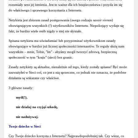
rozumiały sens jej istnienia. Jest to ważne dla ich bezpieczeństwa i przyda im się
do właściwego i sprawnego korzystania z Internetu.
Netykieta jest zbiorem zasad postępowania (swego rodzaju
savoir vivrem
)
obowiązującym wszystkich (!) użytkowników Internetu. Niepokojący wydaje się
fakt, że bardzo wiele osób nigdy o niej nie słyszało.
Spisana netykieta ma uświadamiać lub przypominać użytkownikom zasady
obowiązujące w bardzo już licznej społeczności internautów. Te reguły służą nam
wszystkim – mnie, Tobie, "im" - abyśmy mogli tworzyć zdrową, bezpieczną
społeczność w tym “kraju” (sieci) bez granic.
Zasady netykiety są aktualne, niezależnie od tego, kiedy zostały spisane! Być może
zauważyłeś w Sieci coś, co jest z nią sprzeczne, co jednak nie oznacza, że podobne
działania są wskazane czy właściwe.
3 główne zasady:
myśl(!),
nie działaj na czyjąś szkodę,
nie nadużywaj.
Twoje dziecko w Sieci
Czy Twoje dziecko korzysta z Internetu? Najprawdopodobniej tak. Czy wiesz, co