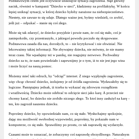
Podstawowym celem jest oczywiście uniknięcie sytuacji zagrożenia. Stąd główny
nacisk, również w kampanii “Dziecko w sieci”, kładziemy na profilaktykę. W końcu
lepiej uniknąć sytuacji, w której dziecko byłoby narażone na niebezpieczeństwo.
Niestety, nie zawsze to się udaje. Dlatego ważne jest, byśmy wiedzieli, co zrobić,
jeśli już – odpukać – stanie się coś złego.
Może się tak zdarzyć, że dziecko przyjdzie i powie nam, że coś się stało, coś je
zaniepokoiło, czy przestraszyło, z jakiegoś powodu poczuło się skrępowane.
Podstawowa zasada dla nas, dorosłych, to – nie krytykować i nie obwiniać. Nie
lekceważmy takiej informacji. Nie zbywajmy dziecka, nie mówmy, że nie mamy
teraz czasu. Nie wpadajmy też w panikę, nie reagujmy nerwowo. Pochwalmy
dziecko za to, że nam powiedziało i zapewnijmy je o tym, iż to nie jest jego wina
i może liczyć na naszą pomoc.
Możemy mieć taki odruch, by “odciąć” internet. Z niego wypłynęło zagrożenie,
więc chcąc chronić dziecko, izolujemy je od źródła zagrożenia. Wydawałoby się to
logiczne. Pamiętajmy jednak, iż trzeba tu wykazać się zdrowym rozsądkiem
i wrażliwością. Dziecko może odebrać to odcięcie sieci jako karę. A przecież nie
chcemy karać, bo dziecko nie zrobiło niczego złego. To ktoś inny zasłużył na karę –
ten, kto zagroził naszemu dziecku.
Poprośmy dziecko, by opowiedziało nam, co się stało. Wysłuchajmy spokojnie,
dając mu możliwość swobodnej wypowiedzi, poprośmy, by pokazało nam w
komputerze, co się stało. Sprawdźmy po prostu, co tak naprawdę się wydarzyło.
Czasami może to oznaczać, że zobaczymy coś naprawdę obrzydliwego. Naturalnym