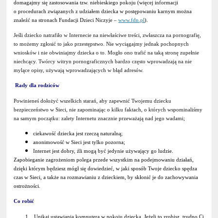
domagajmy się zastosowania tzw. niebieskiego pokoju (więcej informacji
o procedurach związanych z udziałem dziecka w postępowaniu karnym można
znaleźć na stronach Fundacji Dzieci Niczyje –
www.fdn.pl
).
Jeśli dziecko natrafiło w Internecie na niewłaściwe treści, zwłaszcza na pornografię,
to możemy zgłosić to jako przestępstwo. Nie wyciągajmy jednak pochopnych
wniosków i nie obwiniajmy dziecka o to. Mogło ono trafić na taką stronę zupełnie
niechcący. Twórcy witryn pornograficznych bardzo często wprowadzają na nie
mylące opisy, używają wprowadzających w błąd adresów.
Rady dla rodziców
Powinieneś dołożyć wszelkich starań, aby zapewnić Twojemu dziecku
bezpieczeństwo w Sieci, nie zapominając o kilku faktach, o których wspominaliśmy
na samym początku: zalety Internetu znacznie przeważają nad jego wadami;
ciekawość dziecka jest rzeczą naturalną;
anonimowość w Sieci jest tylko pozorna;
Internet jest dobry, źli mogą być jedynie używający go ludzie.
Zapobieganie zagrożeniom polega przede wszystkim na podejmowaniu działań,
dzięki którym będziesz mógł się dowiedzieć, w jaki sposób Twoje dziecko spędza
czas w Sieci, a także na rozmawianiu z dzieckiem, by skłonić je do zachowywania
ostrożności.
Co robić
1. Unikaj ustawiania komputera w pokoju dziecka. Jeżeli to zrobisz, trudno Ci