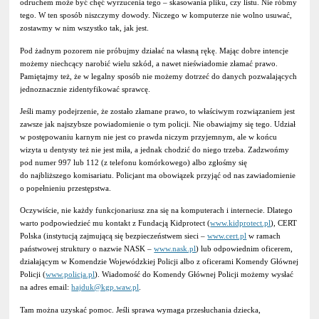
odruchem może być chęć wyrzucenia tego – skasowania pliku, czy listu. Nie róbmy
tego. W ten sposób niszczymy dowody. Niczego w komputerze nie wolno usuwać,
zostawmy w nim wszystko tak, jak jest.
Pod żadnym pozorem nie próbujmy działać na własną rękę. Mając dobre intencje
możemy niechcący narobić wielu szkód, a nawet nieświadomie złamać prawo.
Pamiętajmy też, że w legalny sposób nie możemy dotrzeć do danych pozwalających
jednoznacznie zidentyfikować sprawcę.
Jeśli mamy podejrzenie, że zostało złamane prawo, to właściwym rozwiązaniem jest
zawsze jak najszybsze powiadomienie o tym policji. Nie obawiajmy się tego. Udział
w postępowaniu karnym nie jest co prawda niczym przyjemnym, ale w końcu
wizyta u dentysty też nie jest miła, a jednak chodzić do niego trzeba. Zadzwońmy
pod numer 997 lub 112 (z telefonu komórkowego) albo zgłośmy się
do najbliższego komisariatu. Policjant ma obowiązek przyjąć od nas zawiadomienie
o popełnieniu przestępstwa.
Oczywiście, nie każdy funkcjonariusz zna się na komputerach i internecie. Dlatego
warto podpowiedzieć mu kontakt z Fundacją Kidprotect (
www.kidprotect.pl
), CERT
Polska (instytucją zajmującą się bezpieczeństwem sieci –
www.cert.pl
w ramach
państwowej struktury o nazwie NASK –
www.nask.pl
) lub odpowiednim oficerem,
działającym w Komendzie Wojewódzkiej Policji albo z oficerami Komendy Głównej
Policji (
www.policja.pl
). Wiadomość do Komendy Głównej Policji możemy wysłać
na adres email:
hajduk@kgp.waw.pl
.
Tam można uzyskać pomoc. Jeśli sprawa wymaga przesłuchania dziecka,