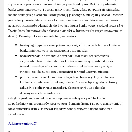
szybsze, a często również tańsze od tradycyjnych zakupów. Rośnie popularność
bankowości internetowej i portali aukcyjnych. Tam, gdzie pojawiają się pieniądze,
można zetknąć się z osobami, które próbują je zdobyć w nielegalny sposób. Możesz
paść ofiarą oszusta, który prześle Ci inny przedmiot niż ten, który wylicytowałeś
na aukcji. Ktoś może włamać się do Twojego konta bankowego. Złodziej może użyć
Twojej karty kredytowej do pokrycia płatności w Internecie (tu często sprawcami są
dzieci). Pamiętaj o kilku zasadach bezpieczeństwa:
traktuj tego typu informacje (numery kart, informacje dotyczące konta w
banku internetowym) ze szczególną ostrożnością;
bądź szczególnie ostrożny w przypadku transakcji realizowanych
za pośrednictwem Internetu, bez kontaktu osobistego. Jeśli natomiast
transakcja ma być sfinalizowana podczas spotkania w rzeczywistym
świecie, nie idź na nie sam i zorganizuj je w publicznym miejscu;
porozmawiaj z dzieckiem o transakcjach realizowanych przez Internet
i pokaż mu związane z nimi zagrożenia. Nie zniechęcaj go do tej formy
zakupów i realizowania transakcji, ale nie pozwól, aby dziecko
dokonywało ich samodzielnie.
Odrębny problem stanowi piractwo, upowszechniające się w Sieci m.in.
za pośrednictwem programów peer-to-peer. Łamanie licencji na oprogramowanie i
praw autorskich (filmy, muzyka) jest niezgodne z prawem i trzeba mieć tego
świadomość.
Jak interweniować?