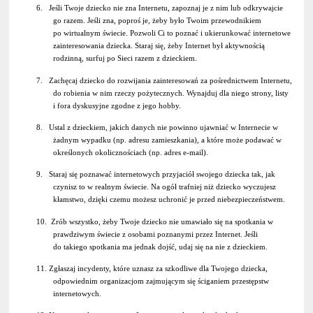
6. Jeśli Twoje dziecko nie zna Internetu, zapoznaj je z nim lub odkrywajcie
go razem. Jeśli zna, poproś je, żeby było Twoim przewodnikiem
po wirtualnym świecie. Pozwoli Ci to poznać i ukierunkować internetowe
zainteresowania dziecka. Staraj się, żeby Internet był aktywnością
rodzinną, surfuj po Sieci razem z dzieckiem.
7. Zachęcaj dziecko do rozwijania zainteresowań za pośrednictwem Internetu,
do robienia w nim rzeczy pożytecznych. Wynajduj dla niego strony, listy
i fora dyskusyjne zgodne z jego hobby.
8. Ustal z dzieckiem, jakich danych nie powinno ujawniać w Internecie w
żadnym wypadku (np. adresu zamieszkania), a które może podawać w
określonych okolicznościach (np. adres e-mail).
9. Staraj się poznawać internetowych przyjaciół swojego dziecka tak, jak
czynisz to w realnym świecie. Na ogół trafniej niż dziecko wyczujesz
kłamstwo, dzięki czemu możesz uchronić je przed niebezpieczeństwem.
10. Zrób wszystko, żeby Twoje dziecko nie umawiało się na spotkania w
prawdziwym świecie z osobami poznanymi przez Internet. Jeśli
do takiego spotkania ma jednak dojść, udaj się na nie z dzieckiem.
11. Zgłaszaj incydenty, które uznasz za szkodliwe dla Twojego dziecka,
odpowiednim organizacjom zajmującym się ściganiem przestępstw
internetowych.