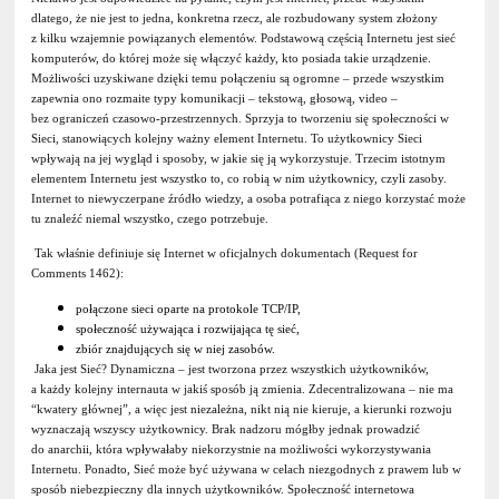
dlatego, że nie jest to jedna, konkretna rzecz, ale rozbudowany system złożony
z kilku wzajemnie powiązanych elementów. Podstawową częścią Internetu jest sieć
komputerów, do której może się włączyć każdy, kto posiada takie urządzenie.
Możliwości uzyskiwane dzięki temu połączeniu są ogromne – przede wszystkim
zapewnia ono rozmaite typy komunikacji – tekstową, głosową, video –
bez ograniczeń czasowo-przestrzennych. Sprzyja to tworzeniu się społeczności w
Sieci, stanowiących kolejny ważny element Internetu. To użytkownicy Sieci
wpływają na jej wygląd i sposoby, w jakie się ją wykorzystuje. Trzecim istotnym
elementem Internetu jest wszystko to, co robią w nim użytkownicy, czyli zasoby.
Internet to niewyczerpane źródło wiedzy, a osoba potrafiąca z niego korzystać może
tu znaleźć niemal wszystko, czego potrzebuje.
Tak właśnie definiuje się Internet w oficjalnych dokumentach (Request for
Comments 1462):
połączone sieci oparte na protokole TCP/IP,
społeczność używająca i rozwijająca tę sieć,
zbiór znajdujących się w niej zasobów.
Jaka jest Sieć? Dynamiczna – jest tworzona przez wszystkich użytkowników,
a każdy kolejny internauta w jakiś sposób ją zmienia. Zdecentralizowana – nie ma
“kwatery głównej”, a więc jest niezależna, nikt nią nie kieruje, a kierunki rozwoju
wyznaczają wszyscy użytkownicy. Brak nadzoru mógłby jednak prowadzić
do anarchii, która wpływałaby niekorzystnie na możliwości wykorzystywania
Internetu. Ponadto, Sieć może być używana w celach niezgodnych z prawem lub w
sposób niebezpieczny dla innych użytkowników. Społeczność internetowa