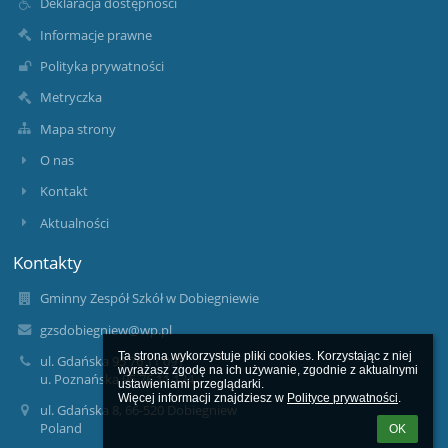
Deklaracja dostępności
Informacje prawne
Polityka prywatności
Metryczka
Mapa strony
O nas
Kontakt
Aktualności
Kontakty
Gminny Zespół Szkół w Dobiegniewie
gzsdobiegniew@wp.pl
Ta strona wykorzystuje pliki cookies. Korzystając z niej 
ul. Gdańska 95 76 11 091
wyrażasz zgodę na ich używanie, zgodnie z aktualnymi 
u. Poznańska 95 76 11 124
ustawieniami przeglądarki.

Więcej informacji znajdziesz w 
Polityce prywatności
.
ul. Gdańska 8, 66-520 Dobiegniew
Poland
OK