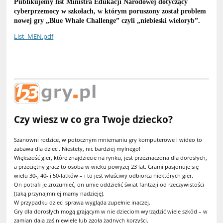
Publikujemy list Ministra Edukacji Narodowej dotyczący
cyberprzemocy w szkołach, w którym poruszony został problem
nowej gry „Blue Whale Challenge” czyli „niebieski wieloryb”.
List_MEN.pdf
Czy wiesz w co gra Twoje dziecko?
Szanowni rodzice, w potocznym mniemaniu gry komputerowe i wideo to
zabawa dla dzieci. Niestety, nic bardziej mylnego!
Większość gier, które znajdziecie na rynku, jest przeznaczona dla dorosłych,
a przeciętny gracz to osoba w wieku powyżej 23 lat. Grami pasjonuje się
wielu 30-, 40- i 50-latków – i to jest właściwy odbiorca niektórych gier.
On potrafi je zrozumieć, on umie oddzielić świat fantazji od rzeczywistości
(taką przynajmniej mamy nadzieję).
W przypadku dzieci sprawa wygląda zupełnie inaczej.
Gry dla dorosłych mogą grającym w nie dzieciom wyrządzić wiele szkód – w
zamian dają zaś niewiele lub zgoła żadnych korzyści.