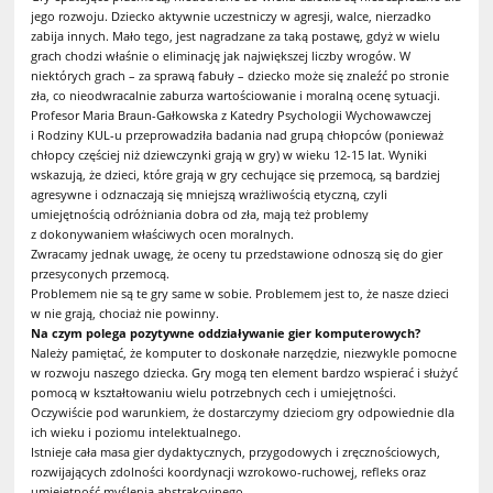
jego rozwoju. Dziecko aktywnie uczestniczy w agresji, walce, nierzadko
zabija innych. Mało tego, jest nagradzane za taką postawę, gdyż w wielu
grach chodzi właśnie o eliminację jak największej liczby wrogów. W
niektórych grach – za sprawą fabuły – dziecko może się znaleźć po stronie
zła, co nieodwracalnie zaburza wartościowanie i moralną ocenę sytuacji.
Profesor Maria Braun-Gałkowska z Katedry Psychologii Wychowawczej
i Rodziny KUL-u przeprowadziła badania nad grupą chłopców (ponieważ
chłopcy częściej niż dziewczynki grają w gry) w wieku 12-15 lat. Wyniki
wskazują, że dzieci, które grają w gry cechujące się przemocą, są bardziej
agresywne i odznaczają się mniejszą wrażliwością etyczną, czyli
umiejętnością odróżniania dobra od zła, mają też problemy
z dokonywaniem właściwych ocen moralnych.
Zwracamy jednak uwagę, że oceny tu przedstawione odnoszą się do gier
przesyconych przemocą.
Problemem nie są te gry same w sobie. Problemem jest to, że nasze dzieci
w nie grają, chociaż nie powinny.
Na czym polega pozytywne oddziaływanie gier komputerowych?
Należy pamiętać, że komputer to doskonałe narzędzie, niezwykle pomocne
w rozwoju naszego dziecka. Gry mogą ten element bardzo wspierać i służyć
pomocą w kształtowaniu wielu potrzebnych cech i umiejętności.
Oczywiście pod warunkiem, że dostarczymy dzieciom gry odpowiednie dla
ich wieku i poziomu intelektualnego.
Istnieje cała masa gier dydaktycznych, przygodowych i zręcznościowych,
rozwijających zdolności koordynacji wzrokowo-ruchowej, refleks oraz
umiejętność myślenia abstrakcyjnego.