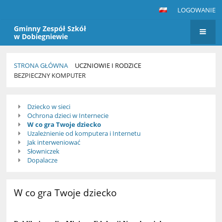
LOGOWANIE
Gminny Zespół Szkół
w Dobiegniewie
STRONA GŁÓWNA
UCZNIOWIE I RODZICE
BEZPIECZNY KOMPUTER
Bezpieczny
Dziecko w sieci
komputer
Ochrona dzieci w Internecie
W co gra Twoje dziecko
Uzależnienie od komputera i Internetu
Jak interweniować
Słowniczek
Dopalacze
W co gra Twoje dziecko