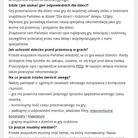
Gdzie i jak szukać gier odpowiednich dla dzieci?
Gry przeznaczone dla dzieci oraz gry do wspólnej zabawy dzieci z rodzicami
znajdziecie Państwo w dziale "Dla dzieci i rodzinne" sklepu 123gry.
Wybrane gry posiadają również naszą specjalną rekomendację jako gry
wolne od przemocy i przyjazne dla dzieci.
Znajdziecie tam Państwo również opis najlepszej gry dziecięcej i rodzinnej,
szczególnie polecanej przez nasz sklep i współpracujących z nami
specjalistów.
Jak uchronić dziecko przed przemocą w grach?
Przede wszystkim musicie Państwo wiedzieć, w co gra wasze dziecko. Kiedy
dostajecie listę tytułów do zakupu, ustalcie, co się kryje pod daną nazwą.
Przeczytajcie opis i sprawdźcie oznaczenia
PEGI
. W naszym sklepie możecie
także przeczytać rekomendacje.
Na co jeszcze trzeba zwrócić uwagę?
Należy pamiętać o ogólnych zasadach zdrowego korzystania z komputera
i konsoli:
– gra nie powinna stanowić jedynego sposobu spędzania wolnego czasu
dziecka,
– kontrolujmy ilość czasu przeznaczanego na gry,
– zadbajmy o odpowiedni monitor, właściwe filtry,
ergonomiczne
kontrolery
i
klawiatury
– grajmy wspólnie z dziećmi w gry rodzinne
Co jeszcze musimy wiedzieć?
Przede wszystkim musimy znać temat, na który rozmawiamy. Nasze