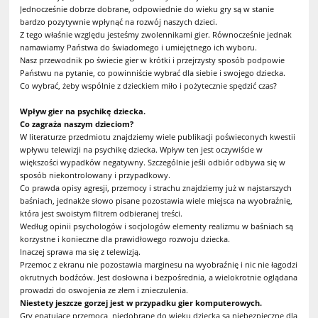
Jednocześnie dobrze dobrane, odpowiednie do wieku gry są w stanie
bardzo pozytywnie wpłynąć na rozwój naszych dzieci.
Z tego właśnie względu jesteśmy zwolennikami gier. Równocześnie jednak
namawiamy Państwa do świadomego i umiejętnego ich wyboru.
Nasz przewodnik po świecie gier w krótki i przejrzysty sposób podpowie
Państwu na pytanie, co powinniście wybrać dla siebie i swojego dziecka.
Co wybrać, żeby wspólnie z dzieckiem miło i pożytecznie spędzić czas?
Wpływ gier na psychikę dziecka.
Co zagraża naszym dzieciom?
W literaturze przedmiotu znajdziemy wiele publikacji poświeconych kwestii
wpływu telewizji na psychikę dziecka. Wpływ ten jest oczywiście w
większości wypadków negatywny. Szczególnie jeśli odbiór odbywa się w
sposób niekontrolowany i przypadkowy.
Co prawda opisy agresji, przemocy i strachu znajdziemy już w najstarszych
baśniach, jednakże słowo pisane pozostawia wiele miejsca na wyobraźnię,
która jest swoistym filtrem odbieranej treści.
Według opinii psychologów i socjologów elementy realizmu w baśniach są
korzystne i konieczne dla prawidłowego rozwoju dziecka.
Inaczej sprawa ma się z telewizją.
Przemoc z ekranu nie pozostawia marginesu na wyobraźnię i nic nie łagodzi
okrutnych bodźców. Jest dosłowna i bezpośrednia, a wielokrotnie oglądana
prowadzi do oswojenia ze złem i znieczulenia.
Niestety jeszcze gorzej jest w przypadku gier komputerowych.
Gry epatujące przemocą, niedobrane do wieku dziecka są niebezpieczne dla