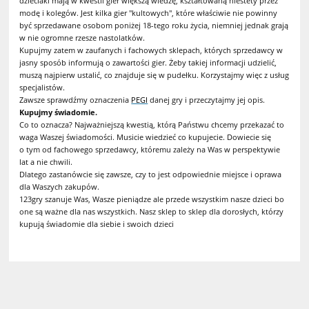
dzieciaki mają w kwestii gier większą wiedzę, kształtowaną niestety przez
modę i kolegów. Jest kilka gier "kultowych", które właściwie nie powinny
być sprzedawane osobom poniżej 18-tego roku życia, niemniej jednak grają
w nie ogromne rzesze nastolatków.
Kupujmy zatem w zaufanych i fachowych sklepach, których sprzedawcy w
jasny sposób informują o zawartości gier. Żeby takiej informacji udzielić,
muszą najpierw ustalić, co znajduje się w pudełku. Korzystajmy więc z usług
specjalistów.
Zawsze sprawdźmy oznaczenia
PEGI
danej gry i przeczytajmy jej opis.
Kupujmy świadomie.
Co to oznacza? Najważniejszą kwestią, którą Państwu chcemy przekazać to
waga Waszej świadomości. Musicie wiedzieć co kupujecie. Dowiecie się
o tym od fachowego sprzedawcy, któremu zależy na Was w perspektywie
lat a nie chwili.
Dlatego zastanówcie się zawsze, czy to jest odpowiednie miejsce i oprawa
dla Waszych zakupów.
123gry szanuje Was, Wasze pieniądze ale przede wszystkim nasze dzieci bo
one są ważne dla nas wszystkich. Nasz sklep to sklep dla dorosłych, którzy
kupują świadomie dla siebie i swoich dzieci