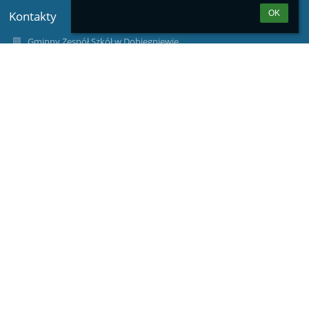
Kontakty
OK
Gminny Zespół Szkół w Dobiegniewie
gzsdobiegniew@wp.pl
ul. Gdańska 95 76 11 091
u. Poznańska 95 76 11 124
ul. Gdańska 8, 66-520 Dobiegniew
Poland
Logowanie
Nazwa użytkownika:
Hasło:
Zapomniałem loginu lub hasła