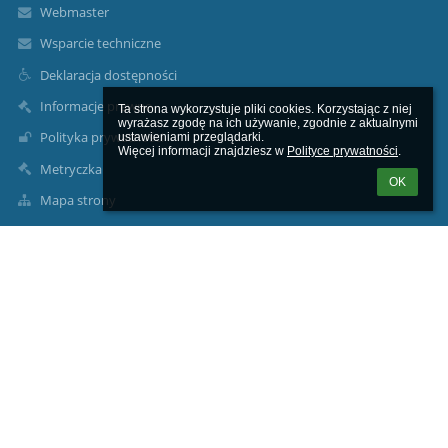
Webmaster
Wsparcie techniczne
Deklaracja dostępności
Informacje prawne
Ta strona wykorzystuje pliki cookies. Korzystając z niej 
wyrażasz zgodę na ich używanie, zgodnie z aktualnymi 
Polityka prywatności
ustawieniami przeglądarki.

Więcej informacji znajdziesz w 
Polityce prywatności
.
Metryczka
OK
Mapa strony
O nas
Kontakt
Aktualności
Kontakty
Gminny Zespół Szkół w Dobiegniewie
gzsdobiegniew@wp.pl
ul. Gdańska 95 76 11 091