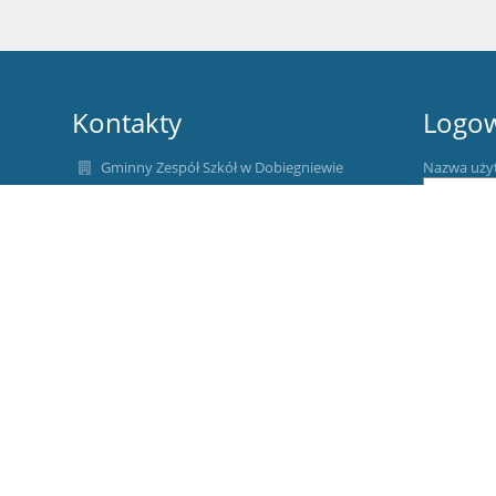
Kontakty
Logo
Gminny Zespół Szkół w Dobiegniewie
Nazwa uży
gzsdobiegniew@wp.pl
ul. Gdańska 95 76 11 091
Hasło:
u. Poznańska 95 76 11 124
ul. Gdańska 8, 66-520 Dobiegniew
Poland
Zapomniałe