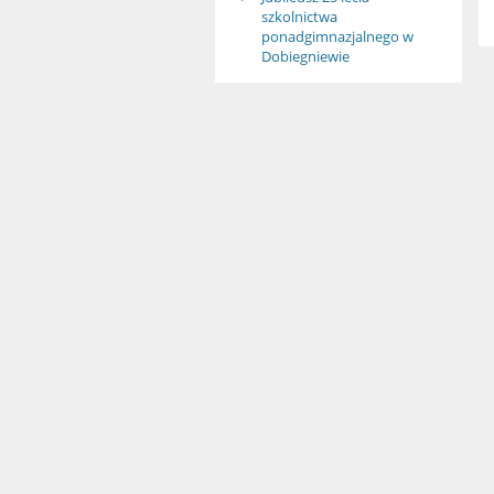
szkolnictwa
ponadgimnazjalnego w
Dobiegniewie