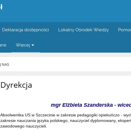
ł
Deklaracja dostępności
Lokalny Ośrodek Wiedzy
Pomoc
wane
Więcej
J NAS
Dyrekcja
mgr Elżbieta Szanderska - wice
Absolwentka US w Szczecinie w zakresie pedagogiki opiekuńczo - w
zakresie nauczania języka polskiego, nauczyciel dyplomowany, eksp
zawodowego nauczycieli.