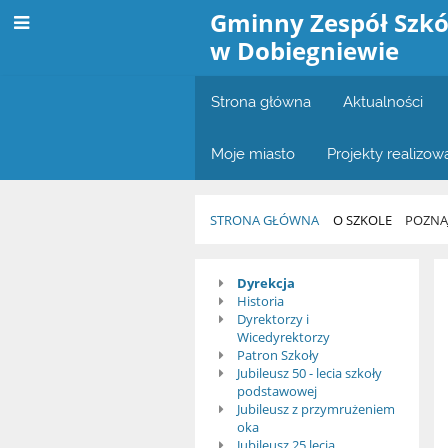
Gminny Zespół Szkó
w Dobiegniewie
Strona główna
Aktualności
Moje miasto
Projekty realizo
STRONA GŁÓWNA
O SZKOLE
POZNA
Poznaj
Dyrekcja
Historia
nas
Dyrektorzy i
Wicedyrektorzy
Patron Szkoły
Jubileusz 50 - lecia szkoły
podstawowej
Jubileusz z przymrużeniem
oka
Jubileusz 25 lecia