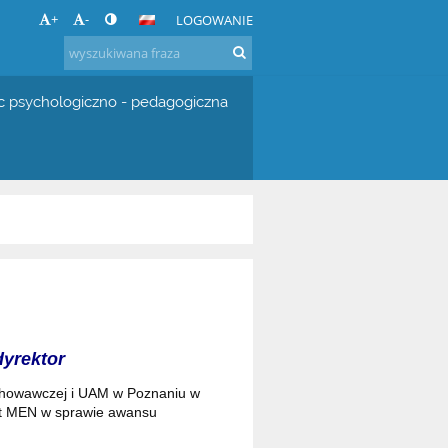
+
-
LOGOWANIE
 psychologiczno - pedagogiczna
dyrektor
ychowawczej i UAM w Poznaniu w
ert MEN w sprawie awansu