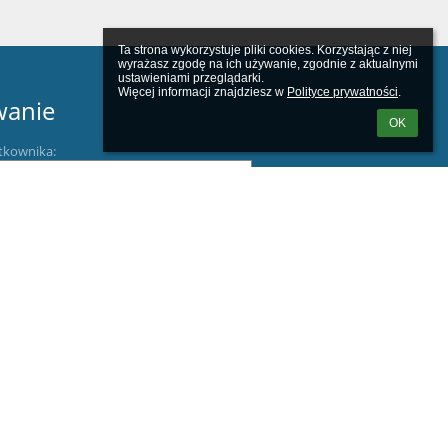
Ta strona wykorzystuje pliki cookies. Korzystając z niej 
wyrażasz zgodę na ich używanie, zgodnie z aktualnymi 
ustawieniami przeglądarki.

Więcej informacji znajdziesz w 
Polityce prywatności
.
wanie
OK
tkownika:
m loginu lub hasła