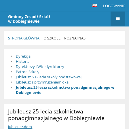
LOGOWANIE
Gminny Zespół Szkół
w Dobiegniewie
STRONA GŁÓWNA
O SZKOLE
POZNAJ NAS
Poznaj
Dyrekcja
nas
Historia
Dyrektorzy i Wicedyrektorzy
Patron Szkoły
Jubileusz 50 - lecia szkoły podstawowej
Jubileusz z przymrużeniem oka
Jubileusz 25 lecia szkolnictwa ponadgimnazjalnego w
Dobiegniewie
Jubileusz 25 lecia szkolnictwa
ponadgimnazjalnego w Dobiegniewie
jubileusz.docx