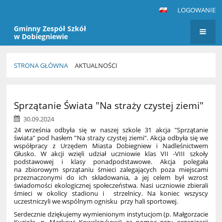
LOGOWANIE
Gminny Zespół Szkół
w Dobiegniewie
STRONA GŁÓWNA
AKTUALNOŚCI
Aktualności
Sprzątanie Świata "Na straży czystej ziemi"
30.09.2024
24 września odbyła się w naszej szkole 31 akcja "Sprzątanie
świata" pod hasłem ”Na straży czystej ziemi". Akcja odbyła się we
współpracy z Urzędem Miasta Dobiegniew i Nadleśnictwem
Głusko. W akcji wzięli udział uczniowie klas VII -VIII szkoły
podstawowej i klasy ponadpodstawowe. Akcja polegała
na zbiorowym sprzątaniu śmieci zalegających poza miejscami
przeznaczonymi do ich składowania, a jej celem był wzrost
świadomości ekologicznej społeczeństwa. Nasi uczniowie zbierali
śmieci w okolicy stadionu i strzelnicy. Na koniec wszyscy
uczestniczyli we wspólnym ognisku przy hali sportowej.
Serdecznie dziękujemy wymienionym instytucjom (p. Małgorzacie
Kuzioła, p. Markowi Kowalczykowi) za pomoc przy organizacji