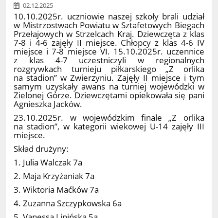
02.12.2025
10.10.2025r. uczniowie naszej szkoły brali udział
w Mistrzostwach Powiatu w Sztafetowych Biegach
Przełajowych w Strzelcach Kraj. Dziewczęta z klas
7-8 i 4-6 zajęły II miejsce. Chłopcy z klas 4-6 IV
miejsce i 7-8 miejsce VI. 15.10.2025r. uczennice
z klas 4-7 uczestniczyli w regionalnych
rozgrywkach turnieju piłkarskiego „Z orlika
na stadion” w Zwierzyniu. Zajęły II miejsce i tym
samym uzyskały awans na turniej wojewódzki w
Zielonej Górze. Dziewczętami opiekowała się pani
Agnieszka Jacków.
23.10.2025r. w wojewódzkim finale „Z orlika
na stadion”, w kategorii wiekowej U-14 zajęły III
miejsce.
Skład drużyny:
1. Julia Walczak 7a
2. Maja Krzyżaniak 7a
3. Wiktoria Maćków 7a
4. Zuzanna Szczypkowska 6a
5. Vanessa Lipińska 5a