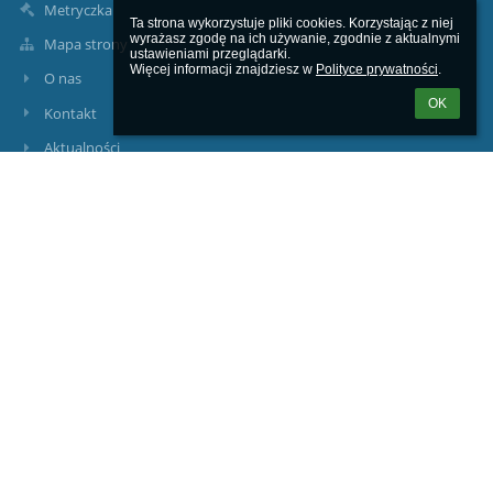
Metryczka
Ta strona wykorzystuje pliki cookies. Korzystając z niej 
wyrażasz zgodę na ich używanie, zgodnie z aktualnymi 
Mapa strony
ustawieniami przeglądarki.

Więcej informacji znajdziesz w 
Polityce prywatności
.
O nas
OK
Kontakt
Aktualności
Kontakty
Gminny Zespół Szkół w Dobiegniewie
gzsdobiegniew@wp.pl
ul. Gdańska 95 76 11 091
u. Poznańska 95 76 11 124
ul. Gdańska 8, 66-520 Dobiegniew
Poland
Logowanie
Nazwa użytkownika: