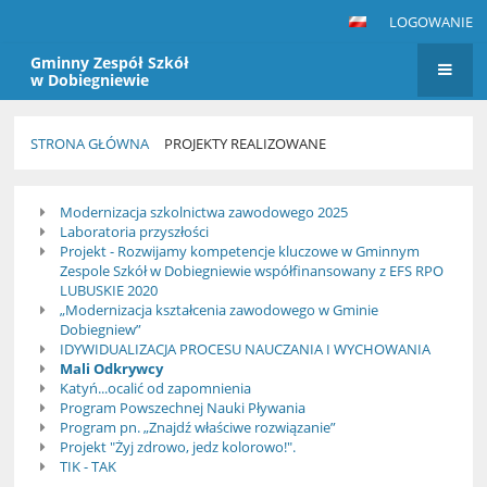
LOGOWANIE
Gminny Zespół Szkół
w Dobiegniewie
STRONA GŁÓWNA
PROJEKTY REALIZOWANE
Projekty
Modernizacja szkolnictwa zawodowego 2025
realizowane
Laboratoria przyszłości
Projekt - Rozwijamy kompetencje kluczowe w Gminnym
Zespole Szkół w Dobiegniewie współfinansowany z EFS RPO
LUBUSKIE 2020
„Modernizacja kształcenia zawodowego w Gminie
Dobiegniew”
IDYWIDUALIZACJA PROCESU NAUCZANIA I WYCHOWANIA
Mali Odkrywcy
Katyń...ocalić od zapomnienia
Program Powszechnej Nauki Pływania
Program pn. „Znajdź właściwe rozwiązanie”
Projekt "Żyj zdrowo, jedz kolorowo!".
TIK - TAK