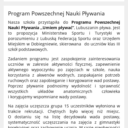
Program Powszechnej Nauki Pływania
Nasza szkoła przystąpiła do
Programu Powszechnej
Nauki Pływania ,,Umiem pływać”
, Lubuszanin pływa. Jest
to propozycja Ministerstwa Sportu i Turystyki w
porozumieniu z Lubuską Federacją Sportu oraz Urzędem
Miejskim w Dobiegniewie, skierowana do uczniów klas III
szkół podstawowych.
Zadaniem programu jest zaspokojenie zainteresowania
uczniów w zakresie aktywności fizycznej, zapewnienie
aktywnego wypoczynku po zajęciach w szkole, nauka
korzystania z akwenów wodnych, zaspakajanie potrzeb
ruchowych oraz zapobieganie i korygowanie wad postawy.
Poprzez pływanie podnosimy wydolność i sprawność
wszystkich układów anatomicznych człowieka
i korygujemy wspomniane wady postawy.
Na zajęcia uczęszcza grupa 15 uczestników wyłoniona w
trakcie rekrutacji. Chętnych było więcej niż miejsc.
O dostaniu się na listę decydowała wada postawy,
systematyczność uczęszczania na zajęcia z gimnastyki
korekcyjnej oraz zachowanie ucznia. W razie nieobecności