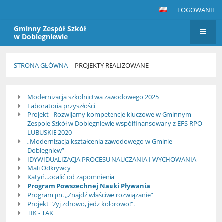
LOGOWANIE
Gminny Zespół Szkół
w Dobiegniewie
STRONA GŁÓWNA
PROJEKTY REALIZOWANE
Projekty
Modernizacja szkolnictwa zawodowego 2025
realizowane
Laboratoria przyszłości
Projekt - Rozwijamy kompetencje kluczowe w Gminnym
Zespole Szkół w Dobiegniewie współfinansowany z EFS RPO
LUBUSKIE 2020
„Modernizacja kształcenia zawodowego w Gminie
Dobiegniew”
IDYWIDUALIZACJA PROCESU NAUCZANIA I WYCHOWANIA
Mali Odkrywcy
Katyń...ocalić od zapomnienia
Program Powszechnej Nauki Pływania
Program pn. „Znajdź właściwe rozwiązanie”
Projekt "Żyj zdrowo, jedz kolorowo!".
TIK - TAK