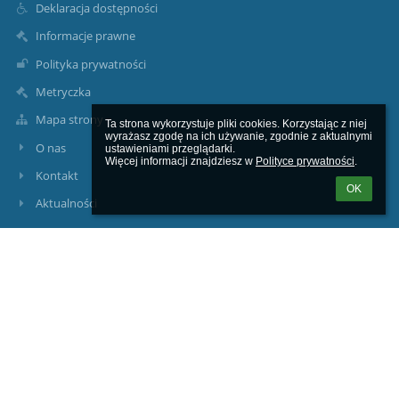
Deklaracja dostępności
Informacje prawne
Polityka prywatności
Metryczka
Mapa strony
Ta strona wykorzystuje pliki cookies. Korzystając z niej 
wyrażasz zgodę na ich używanie, zgodnie z aktualnymi 
O nas
ustawieniami przeglądarki.

Więcej informacji znajdziesz w 
Polityce prywatności
.
Kontakt
OK
Aktualności
Kontakty
Gminny Zespół Szkół w Dobiegniewie
gzsdobiegniew@wp.pl
ul. Gdańska 95 76 11 091
u. Poznańska 95 76 11 124
ul. Gdańska 8, 66-520 Dobiegniew
Poland